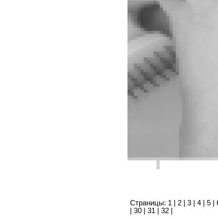
Страницы:
1
|
2
|
3
|
4
|
5
|
|
30
|
31
|
32
|