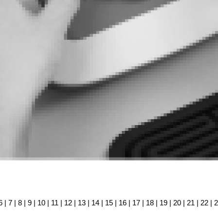
6
|
7
|
8
|
9
|
10
|
11
|
12
|
13
|
14
|
15
|
16
|
17
|
18
|
19
|
20
|
21
|
22
|
2