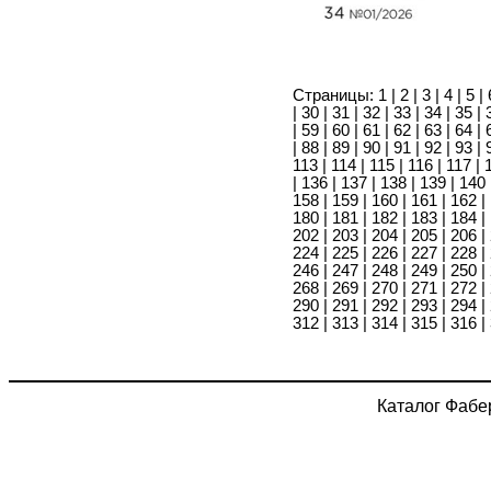
Страницы:
1
|
2
|
3
|
4
|
5
|
|
30
|
31
|
32
|
33
|
34
|
35
|
|
59
|
60
|
61
|
62
|
63
|
64
|
|
88
|
89
|
90
|
91
|
92
|
93
|
113
|
114
|
115
|
116
|
117
|
|
136
|
137
|
138
|
139
|
140
158
|
159
|
160
|
161
|
162
|
180
|
181
|
182
|
183
|
184
|
202
|
203
|
204
|
205
|
206
|
224
|
225
|
226
|
227
|
228
|
246
|
247
|
248
|
249
|
250
|
268
|
269
|
270
|
271
|
272
|
290
|
291
|
292
|
293
|
294
|
312
|
313
|
314
|
315
|
316
|
Каталог Фабе