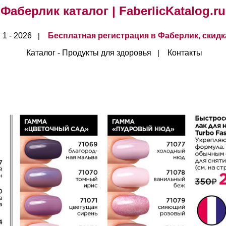
Фаберлик каталог | FaberlicKatalog.ru
 1 - 2026
Бесплатная регистрация в Фаберлик,
скидк
|
Каталог - Продукты для здоровья
Контакты
|