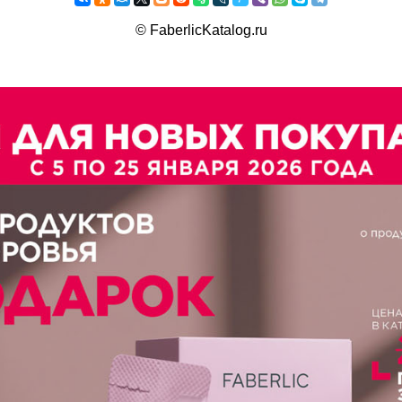
©
FaberlicKatalog.ru