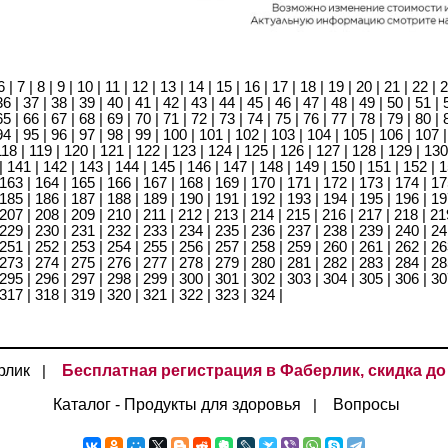
6
|
7
|
8
|
9
|
10
|
11
|
12
|
13
|
14
|
15
|
16
|
17
|
18
|
19
|
20
|
21
|
22
|
2
36
|
37
|
38
|
39
|
40
|
41
|
42
|
43
|
44
|
45
|
46
|
47
|
48
|
49
|
50
|
51
|
65
|
66
|
67
|
68
|
69
|
70
|
71
|
72
|
73
|
74
|
75
|
76
|
77
|
78
|
79
|
80
|
94
|
95
|
96
|
97
|
98
|
99
|
100
|
101
|
102
|
103
|
104
|
105
|
106
|
107
118
|
119
|
120
|
121
|
122
|
123
|
124
|
125
|
126
|
127
|
128
|
129
|
130
|
141
|
142
|
143
|
144
|
145
|
146
|
147
|
148
|
149
|
150
|
151
|
152
|
1
163
|
164
|
165
|
166
|
167
|
168
|
169
|
170
|
171
|
172
|
173
|
174
|
17
185
|
186
|
187
|
188
|
189
|
190
|
191
|
192
|
193
|
194
|
195
|
196
|
19
207
|
208
|
209
|
210
|
211
|
212
|
213
|
214
|
215
|
216
|
217
|
218
|
21
229
|
230
|
231
|
232
|
233
|
234
|
235
|
236
|
237
|
238
|
239
|
240
|
24
251
|
252
|
253
|
254
|
255
|
256
|
257
|
258
|
259
|
260
|
261
|
262
|
26
273
|
274
|
275
|
276
|
277
|
278
|
279
|
280
|
281
|
282
|
283
|
284
|
28
295
|
296
|
297
|
298
|
299
|
300
|
301
|
302
|
303
|
304
|
305
|
306
|
30
317
|
318
|
319
|
320
|
321
|
322
|
323
|
324
|
рлик
Бесплатная регистрация в Фаберлик, скидка до
|
Каталог - Продукты для здоровья
Вопросы
|