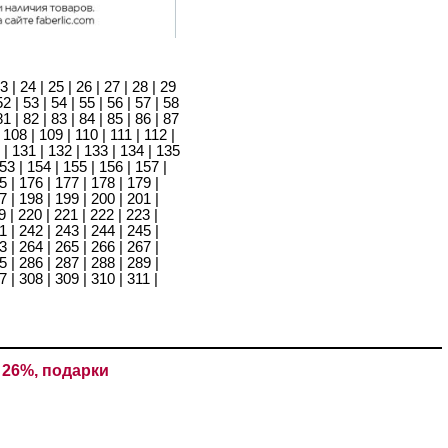
3
|
24
|
25
|
26
|
27
|
28
|
29
52
|
53
|
54
|
55
|
56
|
57
|
58
81
|
82
|
83
|
84
|
85
|
86
|
87
|
108
|
109
|
110
|
111
|
112
|
|
131
|
132
|
133
|
134
|
135
53
|
154
|
155
|
156
|
157
|
5
|
176
|
177
|
178
|
179
|
7
|
198
|
199
|
200
|
201
|
9
|
220
|
221
|
222
|
223
|
1
|
242
|
243
|
244
|
245
|
3
|
264
|
265
|
266
|
267
|
5
|
286
|
287
|
288
|
289
|
7
|
308
|
309
|
310
|
311
|
 26%, подарки