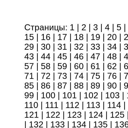
Страницы:
1
|
2
|
3
|
4
|
5
15
|
16
|
17
|
18
|
19
|
20
|
29
|
30
|
31
|
32
|
33
|
34
|
43
|
44
|
45
|
46
|
47
|
48
|
57
|
58
|
59
|
60
|
61
|
62
|
71
|
72
|
73
|
74
|
75
|
76
|
85
|
86
|
87
|
88
|
89
|
90
|
99
|
100
|
101
|
102
|
103
|
110
|
111
|
112
|
113
|
114
|
121
|
122
|
123
|
124
|
125
|
132
|
133
|
134
|
135
|
13