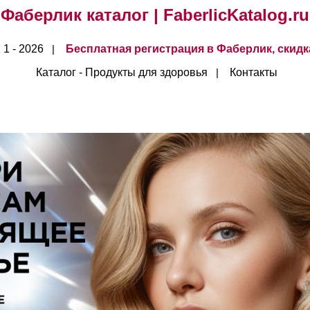
Фаберлик каталог | FaberlicKatalog.ru
 1 - 2026
Бесплатная регистрация в Фаберлик,
скидк
|
Каталог - Продукты для здоровья
Контакты
|