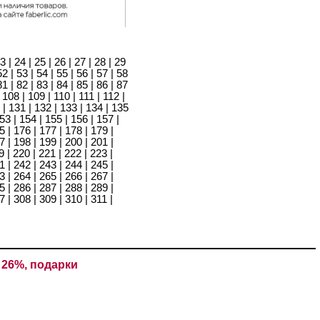
3
|
24
|
25
|
26
|
27
|
28
|
29
52
|
53
|
54
|
55
|
56
|
57
|
58
81
|
82
|
83
|
84
|
85
|
86
|
87
|
108
|
109
|
110
|
111
|
112
|
|
131
|
132
|
133
|
134
|
135
53
|
154
|
155
|
156
|
157
|
5
|
176
|
177
|
178
|
179
|
7
|
198
|
199
|
200
|
201
|
9
|
220
|
221
|
222
|
223
|
1
|
242
|
243
|
244
|
245
|
3
|
264
|
265
|
266
|
267
|
5
|
286
|
287
|
288
|
289
|
7
|
308
|
309
|
310
|
311
|
 26%, подарки