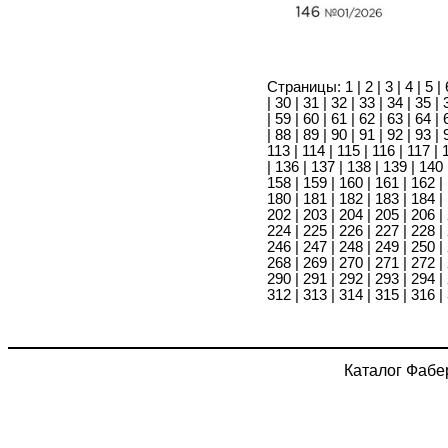
Страницы:
1
|
2
|
3
|
4
|
5
|
|
30
|
31
|
32
|
33
|
34
|
35
|
|
59
|
60
|
61
|
62
|
63
|
64
|
|
88
|
89
|
90
|
91
|
92
|
93
|
113
|
114
|
115
|
116
|
117
|
|
136
|
137
|
138
|
139
|
140
158
|
159
|
160
|
161
|
162
|
180
|
181
|
182
|
183
|
184
|
202
|
203
|
204
|
205
|
206
|
224
|
225
|
226
|
227
|
228
|
246
|
247
|
248
|
249
|
250
|
268
|
269
|
270
|
271
|
272
|
290
|
291
|
292
|
293
|
294
|
312
|
313
|
314
|
315
|
316
|
Каталог Фабе