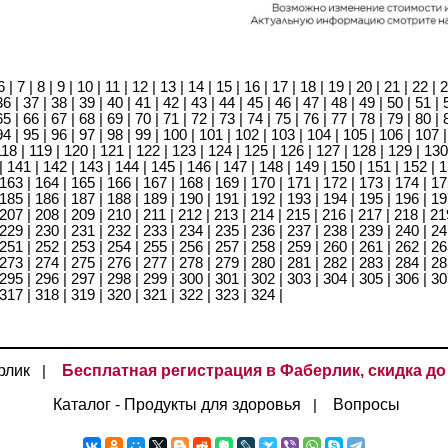
6
|
7
|
8
|
9
|
10
|
11
|
12
|
13
|
14
|
15
|
16
|
17
|
18
|
19
|
20
|
21
|
22
|
2
36
|
37
|
38
|
39
|
40
|
41
|
42
|
43
|
44
|
45
|
46
|
47
|
48
|
49
|
50
|
51
|
65
|
66
|
67
|
68
|
69
|
70
|
71
|
72
|
73
|
74
|
75
|
76
|
77
|
78
|
79
|
80
|
94
|
95
|
96
|
97
|
98
|
99
|
100
|
101
|
102
|
103
|
104
|
105
|
106
|
107
118
|
119
|
120
|
121
|
122
|
123
|
124
|
125
|
126
|
127
|
128
|
129
|
130
|
141
|
142
|
143
|
144
|
145
|
146
|
147
|
148
|
149
|
150
|
151
|
152
|
1
163
|
164
|
165
|
166
|
167
|
168
|
169
|
170
|
171
|
172
|
173
|
174
|
17
185
|
186
|
187
|
188
|
189
|
190
|
191
|
192
|
193
|
194
|
195
|
196
|
19
207
|
208
|
209
|
210
|
211
|
212
|
213
|
214
|
215
|
216
|
217
|
218
|
21
229
|
230
|
231
|
232
|
233
|
234
|
235
|
236
|
237
|
238
|
239
|
240
|
24
251
|
252
|
253
|
254
|
255
|
256
|
257
|
258
|
259
|
260
|
261
|
262
|
26
273
|
274
|
275
|
276
|
277
|
278
|
279
|
280
|
281
|
282
|
283
|
284
|
28
295
|
296
|
297
|
298
|
299
|
300
|
301
|
302
|
303
|
304
|
305
|
306
|
30
317
|
318
|
319
|
320
|
321
|
322
|
323
|
324
|
рлик
Бесплатная регистрация в Фаберлик, скидка до
|
Каталог - Продукты для здоровья
Вопросы
|