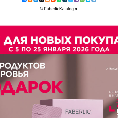
©
FaberlicKatalog.ru