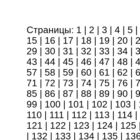
Страницы:
1
|
2
|
3
|
4
|
5
15
|
16
|
17
|
18
|
19
|
20
|
29
|
30
|
31
|
32
|
33
|
34
|
43
|
44
|
45
|
46
|
47
|
48
|
57
|
58
|
59
|
60
|
61
|
62
|
71
|
72
|
73
|
74
|
75
|
76
|
85
|
86
|
87
|
88
|
89
|
90
|
99
|
100
|
101
|
102
|
103
|
110
|
111
|
112
|
113
|
114
|
121
|
122
|
123
|
124
|
125
|
132
|
133
|
134
|
135
|
13