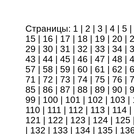
Страницы:
1
|
2
|
3
|
4
|
5
15
|
16
|
17
|
18
|
19
|
20
|
29
|
30
|
31
|
32
|
33
|
34
|
43
|
44
|
45
|
46
|
47
|
48
|
57
|
58
|
59
|
60
|
61
|
62
|
71
|
72
|
73
|
74
|
75
|
76
|
85
|
86
|
87
|
88
|
89
|
90
|
99
|
100
|
101
|
102
|
103
|
110
|
111
|
112
|
113
|
114
|
121
|
122
|
123
|
124
|
125
|
132
|
133
|
134
|
135
|
13