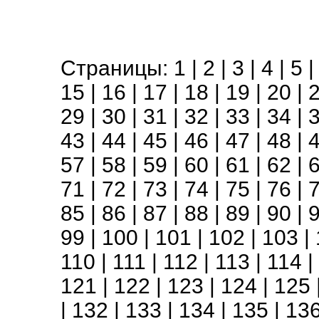
Страницы:
1
|
2
|
3
|
4
|
5
15
|
16
|
17
|
18
|
19
|
20
|
29
|
30
|
31
|
32
|
33
|
34
|
43
|
44
|
45
|
46
|
47
|
48
|
57
|
58
|
59
|
60
|
61
|
62
|
71
|
72
|
73
|
74
|
75
|
76
|
85
|
86
|
87
|
88
|
89
|
90
|
99
|
100
|
101
|
102
|
103
|
110
|
111
|
112
|
113
|
114
|
121
|
122
|
123
|
124
|
125
|
132
|
133
|
134
|
135
|
13